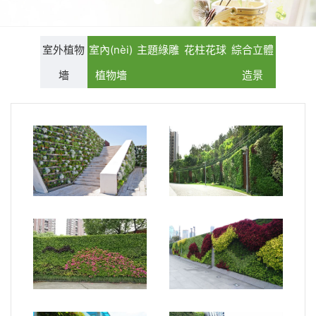
園林資材
花柱花球
鮮活植物組合
聯(lián)系我們
＞
公司架構(gòu)
綜合立體造景
室外植物
室內(nèi)
主題綠雕
花柱花球
綜合立體
仿真植物組合
聯(lián)系方式
墻
植物墻
造景
公司資質(zhì)
在線地圖
在線留言
室外植物墻3
室外植物墻5
室外植物墻6
室外植物墻4