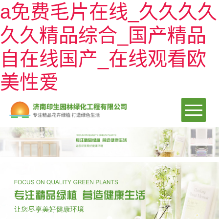
a免费毛片在线_久久久久
久久精品综合_国产精品
首頁(yè)
自在线国产_在线观看欧
綠植租賃
＞
美性爱
花卉美陳
＞
綠植系列
立體綠化
＞
時(shí)令草花
花卉系列
更多業(yè)務(wù)
＞
室外植物墻
路緣花境
盆景系列
項(xiàng)目案例
綠化養(yǎng)護(hù)
室內(nèi)植物墻
節(jié)日慶典美陳
鮮花系列
關(guān)于我們
＞
別墅造景
主題綠雕
景區(qū)布景
水培系列
新聞資訊
公司簡(jiǎn)介